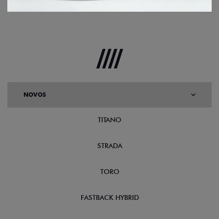
NOVOS
TITANO
STRADA
TORO
FASTBACK HYBRID