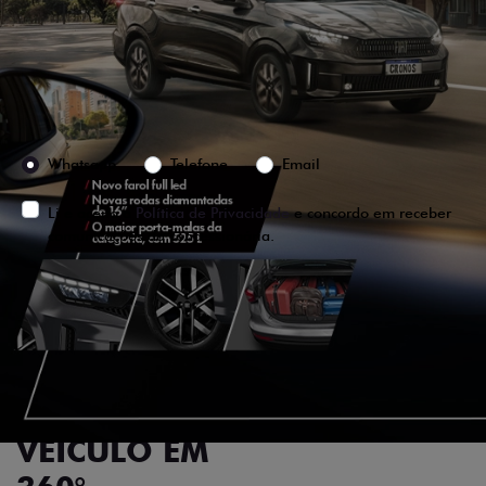
Versão escolhida
Preferência de contato:
Whatsapp
Telefone
Email
Li e aceito a
Política de Privacidade
e concordo em receber
comunicações da concessionária.
ENTRAR EM CONTATO
VISUALIZE O
VEÍCULO EM