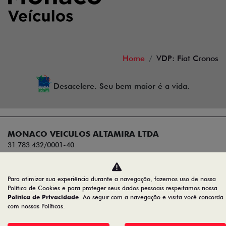
Home
VDP: Fiat Cronos
Desacelere. Seu bem maior é a vida.
MONACO VEICULOS ALTAMIRA LTDA
31.783.432/0001-40
Desenvolvido pela DEALERSPACE ® Direitos Reservados.
Para otimizar sua experiência durante a navegação, fazemos uso de nossa
Política de Cookies e para proteger seus dados pessoais respeitamos nossa
Política de Privacidade
. Ao seguir com a navegação e visita você concorda
com nossas Políticas.