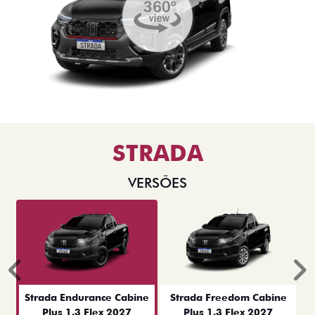
STRADA
VERSÕES
Anterior
P
Strada Endurance Cabine
Strada Freedom Cabine
Plus 1.3 Flex 2027
Plus 1.3 Flex 2027