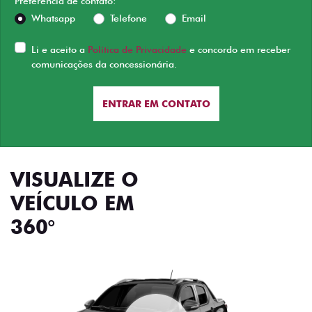
Preferência de contato:
Whatsapp
Telefone
Email
Li e aceito a
Política de Privacidade
e concordo em receber
comunicações da concessionária.
ENTRAR EM CONTATO
VISUALIZE O
VEÍCULO EM
360°