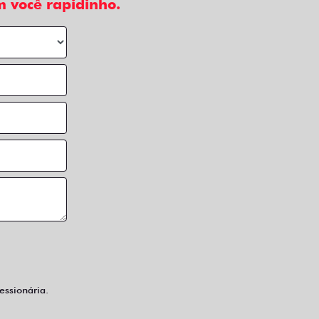
 você rapidinho.
ssionária.