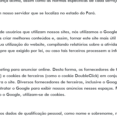
nça acima, assim como as normas específicas de cada serviç
osso servidor que se localiza no estado do Pará.
usuários que utilizam nossos sites, nós utilizamos o Google A
s criar melhores conteúdos e, assim, tornar este site mais útil
 sua utilização do website, compilando relatórios sobre a ati
empre que exigido por lei, ou caso tais terceiros processem a
eting para anunciar online. Desta forma, os fornecedores de t
 e cookies de terceiros (como o cookie DoubleClick) em conjun
a o site. Diversos fornecedores de terceiros, inclusive o Go
tar o Google para exibir nossos anúncios nesses espaços. Para
o o Google, utilizam-se de cookies.
s os dados de qualificação pessoal, como nome e sobrenome, n