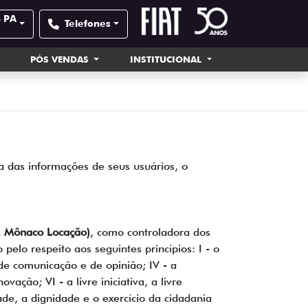
- PA
Telefones
PÓS VENDAS
INSTITUCIONAL
 das informações de seus usuários, o
 Mônaco Locação)
, como controladora dos
elo respeito aos seguintes princípios: I - o
 de comunicação e de opinião; IV - a
ção; VI - a livre iniciativa, a livre
de, a dignidade e o exercício da cidadania