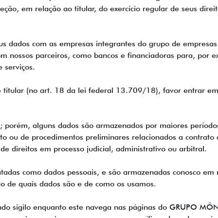
ção, em relação ao titular, do exercício regular de seus direi
eus dados com as empresas integrantes do grupo de empres
om nossos parceiros, como bancos e financiadoras para, por e
 serviços.
 de titular (no art. 18 da lei federal 13.709/18), favor ent
; porém, alguns dados são armazenados por maiores períodos p
 ou de procedimentos preliminares relacionados a contrato do 
de direitos em processo judicial, administrativo ou arbitral.
ratadas como dados pessoais, e são armazenadas conosco em
do de quais dados são e de como os usamos.
ndo sigilo enquanto este navega nas páginas do GRUPO MÔN