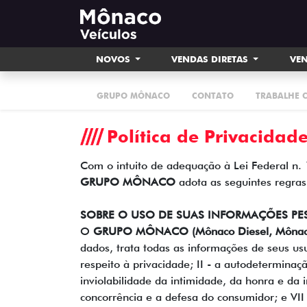
NOVOS
VENDAS DIRETAS
VEN
GRUPO MÔNACO
CONTATO
TRABALHE 
Política de Privacidad
Com o intuito de adequação à Lei Federal n.
GRUPO MÔNACO
adota as seguintes regras
SOBRE O USO DE SUAS INFORMAÇÕES PE
O
GRUPO MÔNACO (Mônaco Diesel, Mônaco V
dados, trata todas as informações de seus us
respeito à privacidade; II - a autodeterminaç
inviolabilidade da intimidade, da honra e da 
concorrência e a defesa do consumidor; e VII 