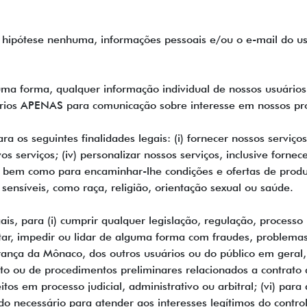
 hipótese nenhuma, informações pessoais e/ou o e-mail do us
 forma, qualquer informação individual de nossos usuários a
ários APENAS para comunicação sobre interesse em nossos pr
os seguintes finalidades legais: (i) fornecer nossos serviços
vos serviços; (iv) personalizar nossos serviços, inclusive forn
, bem como para encaminhar-lhe condições e ofertas de produt
nsíveis, como raça, religião, orientação sexual ou saúde.
s, para (i) cumprir qualquer legislação, regulação, processo
ectar, impedir ou lidar de alguma forma com fraudes, problemas
rança da Mônaco, dos outros usuários ou do público em geral, c
 ou de procedimentos preliminares relacionados a contrato do 
itos em processo judicial, administrativo ou arbitral; (vi) para
ndo necessário para atender aos interesses legítimos do contro