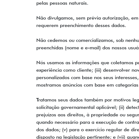
pelas pessoas naturais.
Não divulgamos, sem prévia autorização, em
requerem preenchimento desses dados.
Não cedemos ou comercializamos, sob nenhuma
preenchidas (nome e e-mail) dos nossos usu
Nós usamos as informações que coletamos para 
experiência como cliente; (iii) desenvolver no
personalizados com base nos seus interesses
mostramos anúncios com base em categorias se
Tratamos seus dados também por motivos legai
solicitação governamental aplicável; (ii) det
prejuízos aos direitos, à propriedade ou segu
quando necessário para a execução de contrato
dos dados; (v) para o exercício regular de dire
disposto na legislação pertinente; e (vii) qua