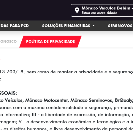
Mônaco Veículos Belém 
Estou em outra cidade
DAS PARA PCD
SOLUÇÕES FINANCEIRAS
SEMINOVOS
CONOSCO
POLÍTICA DE PRIVACIDADE
e
 13.709/18, bem como de manter a privacidade e a segurança
:
SSOAIS:
eículos, Mônaco Motocenter, Mônaco Seminovos, BrQualy,
uários com a máxima confidencialidade e segurança, primando p
ão informativa; III - a liberdade de expressão, de informação,
imagem; V - o desenvolvimento econômico e tecnológico e a inova
- os direitos humanos, o livre desenvolvimento da personalida