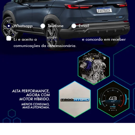
Preferência de contato:
Whatsapp
Telefone
Email
Li e aceito a
Política de Privacidade
e concordo em receber
comunicações da concessionária.
ENTRAR EM CONTATO
VISUALIZE O
VEÍCULO EM
360°