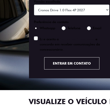
Versão escolhida
Preferência de contato:
Whatsapp
Telefone
Email
Li e aceito a
Política de Privacidade
e
concordo em receber comunicações da
concessionária.
ENTRAR EM CONTATO
VISUALIZE O VEÍCULO 