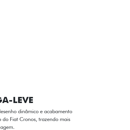
VIÇOS
FIAT + SEM PARAR
GA-LEVE
 desenho dinâmico e acabamento
o do Fiat Cronos, trazendo mais
iagem.