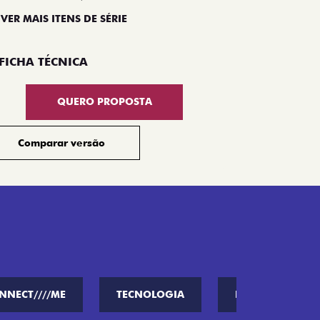
 VER MAIS ITENS DE SÉRIE
Compar
FICHA TÉCNICA
QUERO PROPOSTA
Comparar versão
NNECT////ME
TECNOLOGIA
PERFORMANCE