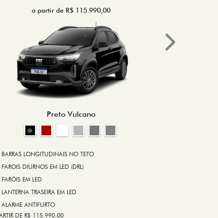
a partir de R$ 115.990,00
a 
Next
BRAKE-LIGHT
BARRAS LONG
RODA DE LIGA
Preto Vulcano
ALARME ANT
ASR (CONTRO
A PARTIR DE R$ 1
+ VER MAIS I
BARRAS LONGITUDINAIS NO TETO
FAROIS DIURNOS EM LED (DRL)
FARÓIS EM LED
FICHA TÉ
LANTERNA TRASEIRA EM LED
ALARME ANTIFURTO
ARTIR DE R$ 115.990,00