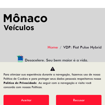
Home
VDP: Fiat Pulse Hybrid
Desacelere. Seu bem maior é a vida.
Para otimizar sua experiência durante a navegação, fazemos uso de nossa
Política de Cookies e para proteger seus dados pessoais respeitamos nossa
MONACO VEICULOS LTDA
Política de Privacidade
. Ao seguir com a navegação e visita você
concorda com nossas Políticas.
18.548.319/0001-11
Aceitar
Recusar
Desenvolvido pela DEALERSPACE ® Direitos Reservados.