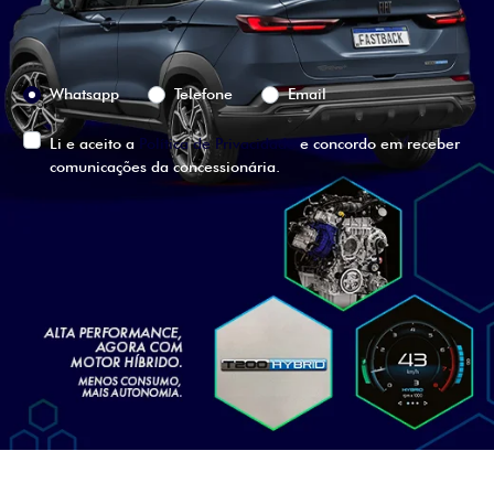
Preferência de contato:
Whatsapp
Telefone
Email
Li e aceito a
Política de Privacidade
e concordo em receber
comunicações da concessionária.
ENTRAR EM CONTATO
VISUALIZE O
VEÍCULO EM
360°