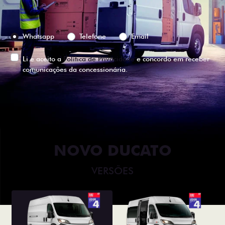
Preferência de contato:
Whatsapp
Telefone
Email
Li e aceito a
Política de Privacidade
e concordo em receber
comunicações da concessionária.
ENTRAR EM CONTATO
NOVO DUCATO
VERSÕES