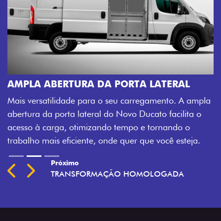
AMPLA ABERTURA DA PORTA LATERAL
Mais versatilidade para o seu carregamento. A ampla
abertura da porta lateral do Novo Ducato facilita o
acesso à carga, otimizando tempo e tornando o
trabalho mais eficiente, onde quer que você esteja.
Próximo
Previous
Next
TRANSFORMAÇÃO HOMOLOGADA