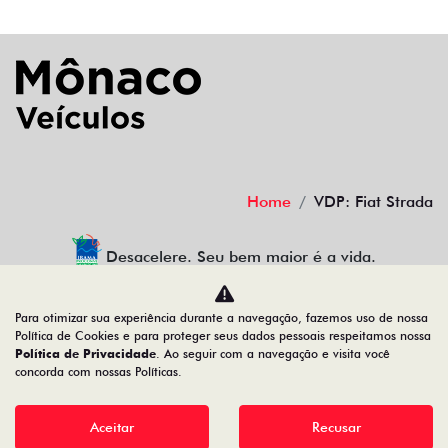
Home
VDP: Fiat Strada
Desacelere. Seu bem maior é a vida.
Para otimizar sua experiência durante a navegação, fazemos uso de nossa
Política de Cookies e para proteger seus dados pessoais respeitamos nossa
MONACO CENTRO OESTE LTDA
Política de Privacidade
. Ao seguir com a navegação e visita você
concorda com nossas Políticas.
01.639.744/0007-09
Aceitar
Recusar
Desenvolvido pela DEALERSPACE ® Direitos Reservados.