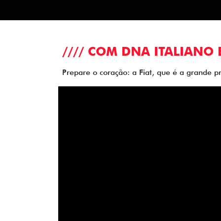
//// COM DNA ITALIANO 
Prepare o coração: a Fiat, que é a grande p