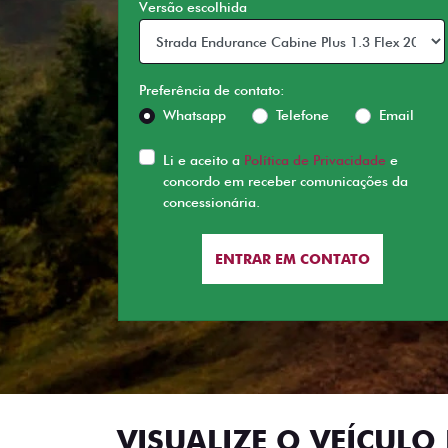
Versão escolhida
Preferência de contato:
Whatsapp
Telefone
Email
Li e aceito a
Política de Privacidade
e
concordo em receber comunicações da
concessionária.
ENTRAR EM CONTATO
VISUALIZE O VEÍCULO 