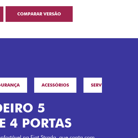
COMPARAR VERSÃO
GURANÇA
ACESSÓRIOS
SERVIÇOS
F
O 5
 PORTAS
a Fiat Strada, que conta com