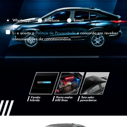
Preferência de contato:
Whatsapp
Telefone
Email
Li e aceito a
Política de Privacidade
e concordo em receber
comunicações da concessionária.
ENTRAR EM CONTATO
VISUALIZE O
VEÍCULO EM
360°