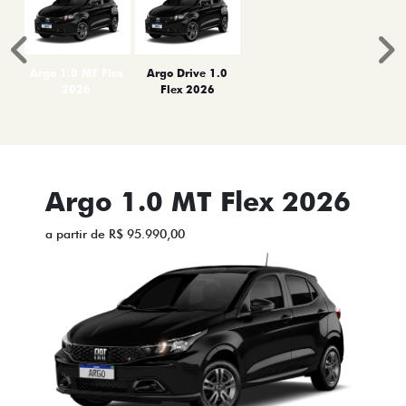
Anterior
P
Argo 1.0 MT Flex
Argo Drive 1.0
2026
Flex 2026
Argo 1.0 MT Flex 2026
a partir de R$ 95.990,00