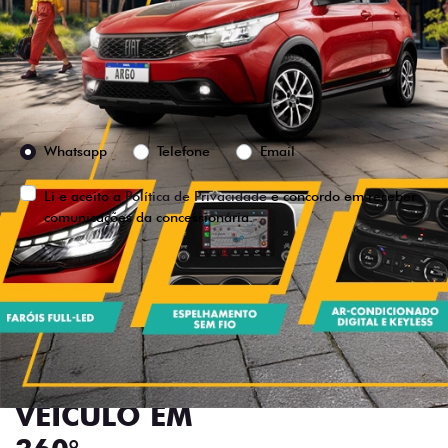
Versão escolhida
Preferência de contato:
Whatsapp
Telefone
Email
Li e aceito a
Política de Privacidade
e concordo em receber
comunicações da concessionária.
ENTRAR EM CONTATO
VISUALIZE O
VEÍCULO EM