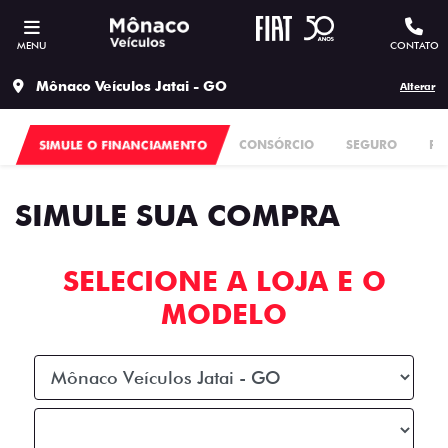
MENU
CONTATO
Mônaco Veículos Jatai - GO
Alterar
SIMULE O FINANCIAMENTO
CONSÓRCIO
SEGURO
PL
SIMULE SUA COMPRA
SELECIONE A LOJA E O
MODELO