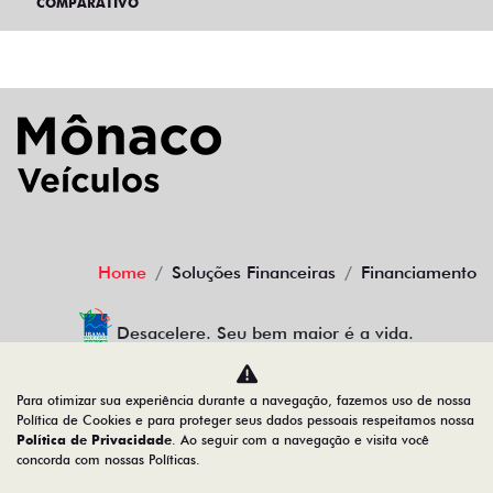
COMPARATIVO
Home
Soluções Financeiras
Financiamento
Desacelere. Seu bem maior é a vida.
Para otimizar sua experiência durante a navegação, fazemos uso de nossa
Política de Cookies e para proteger seus dados pessoais respeitamos nossa
MONACO CENTRO OESTE LTDA
Política de Privacidade
. Ao seguir com a navegação e visita você
concorda com nossas Políticas.
01.639.744/0001-13