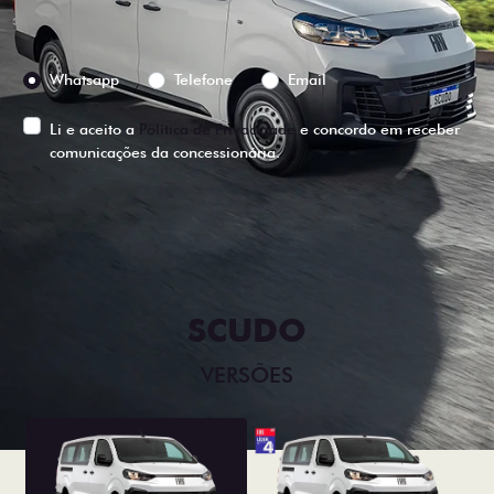
Preferência de contato:
Whatsapp
Telefone
Email
Li e aceito a
Política de Privacidade
e concordo em receber
comunicações da concessionária.
ENTRAR EM CONTATO
SCUDO
VERSÕES