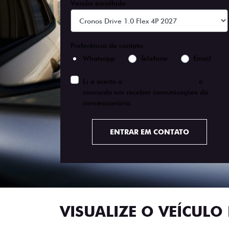
Versão escolhida
Preferência de contato:
Whatsapp
Telefone
Email
Li e aceito a
Política de Privacidade
e
concordo em receber comunicações da
concessionária.
ENTRAR EM CONTATO
VISUALIZE O VEÍCULO 