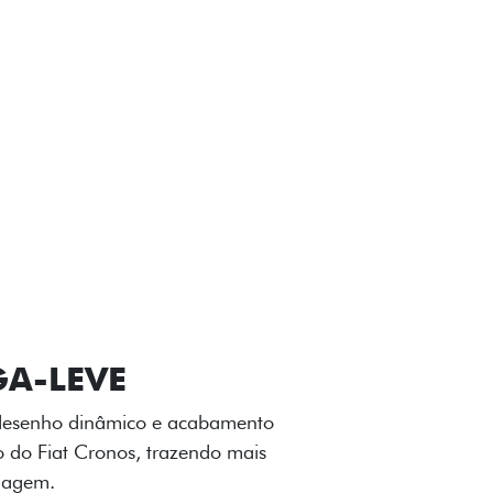
VIÇOS
FIAT + SEM PARAR
GA-LEVE
 desenho dinâmico e acabamento
o do Fiat Cronos, trazendo mais
iagem.