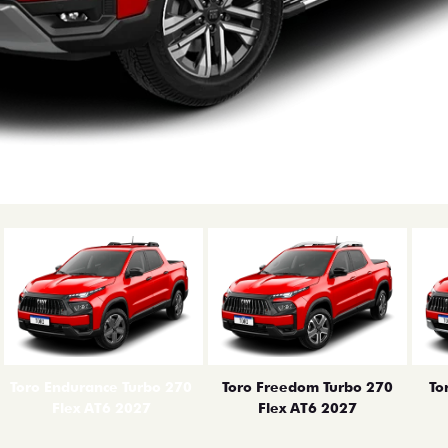
erior
Toro Endurance Turbo 270
Toro Freedom Turbo 270
To
Flex AT6 2027
Flex AT6 2027