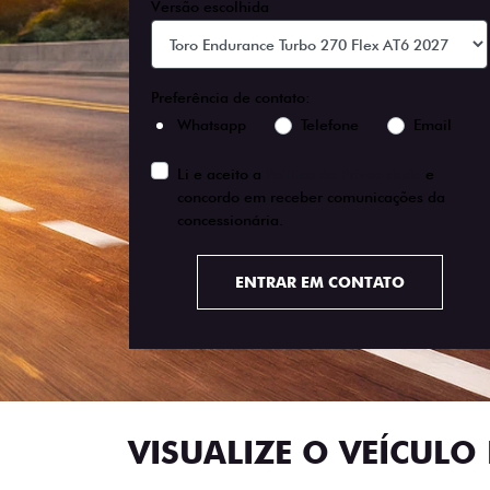
Versão escolhida
Preferência de contato:
Whatsapp
Telefone
Email
Li e aceito a
Política de Privacidade
e
concordo em receber comunicações da
concessionária.
ENTRAR EM CONTATO
VISUALIZE O VEÍCULO 