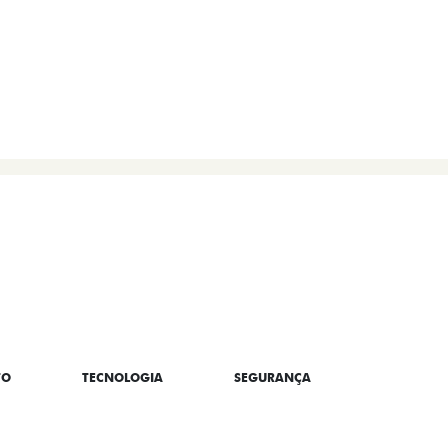
TO
TECNOLOGIA
SEGURANÇA
CONNECT/