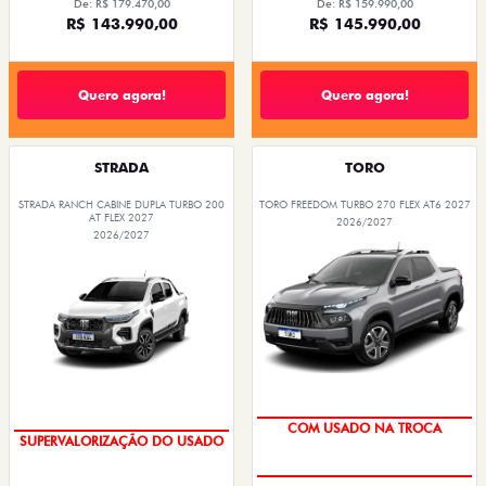
De: R$ 179.470,00
De: R$ 159.990,00
R$ 143.990,00
R$ 145.990,00
Quero agora!
Quero agora!
STRADA
TORO
STRADA RANCH CABINE DUPLA TURBO 200
TORO FREEDOM TURBO 270 FLEX AT6 2027
AT FLEX 2027
2026/2027
2026/2027
COM USADO NA TROCA
SUPERVALORIZAÇÃO DO USADO