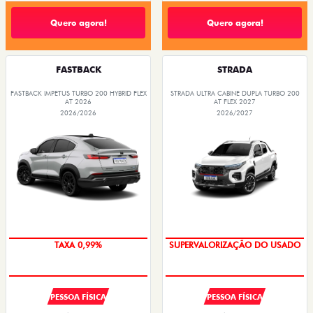
Quero agora!
Quero agora!
FASTBACK
STRADA
FASTBACK IMPETUS TURBO 200 HYBRID FLEX
STRADA ULTRA CABINE DUPLA TURBO 200
AT 2026
AT FLEX 2027
2026/2026
2026/2027
TAXA 0,99%
SUPERVALORIZAÇÃO DO USADO
PESSOA FÍSICA
PESSOA FÍSICA