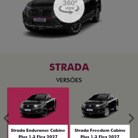
STRADA
VERSÕES
Anterior
P
Strada Endurance Cabine
Strada Freedom Cabine
Plus 1.3 Flex 2027
Plus 1.3 Flex 2027