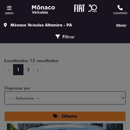
MENU
CONTATO
Mônaco Veículos Altamira - PA
Alterar
Filtrar
Localizados 15 resultados
‹
1
2
›
Organizar por
Oferta