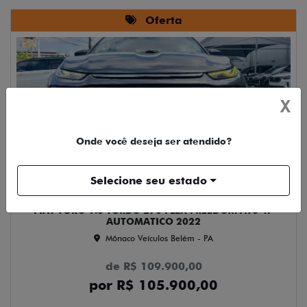
Oferta
X
Onde você deseja ser atendido?
Compartilhe
Selecione seu estado
FIAT
FIAT TORO 1.3 TURBO 270 FLEX FREEDOM AT6 4P
AUTOMATICO 2022
Mônaco Veículos Belém - PA
de R$ 109.900,00
por R$ 105.900,00