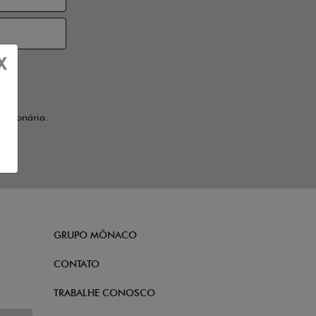
X
ssionária.
GRUPO MÔNACO
CONTATO
TRABALHE CONOSCO