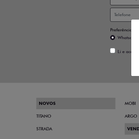
Preferência de
Whatsapp
Li e aceito
NOVOS
MOBI
TITANO
ARGO
STRADA
VEND