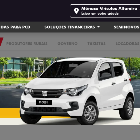
Mônaco Veículos Altamira 
Estou em outra cidade
DAS PARA PCD
SOLUÇÕES FINANCEIRAS
SEMINOVOS
PRODUTORES RURAIS
GOVERNO
TAXISTAS
LOCADORAS