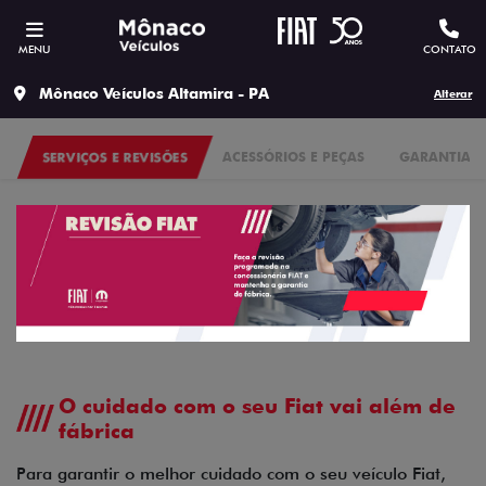
MENU
CONTATO
Mônaco Veículos Altamira - PA
Alterar
SERVIÇOS E REVISÕES
ACESSÓRIOS E PEÇAS
GARANTIA
O cuidado com o seu Fiat vai além de
fábrica
Para garantir o melhor cuidado com o seu veículo Fiat,