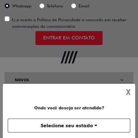
Whatsapp
Telefone
Email
Li e aceito a
Política de Privacidade
e concordo em receber
comunicações da concessionária.
ENTRAR EM CONTATO
NOVOS
X
TITANO
Onde você deseja ser atendido?
STRADA
Selecione seu estado
TORO