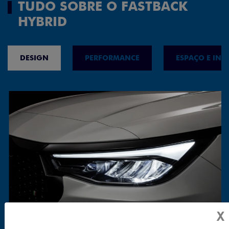
TUDO SOBRE O FASTBACK
HYBRID
DESIGN
PERFORMANCE
ESPAÇO E INT
X