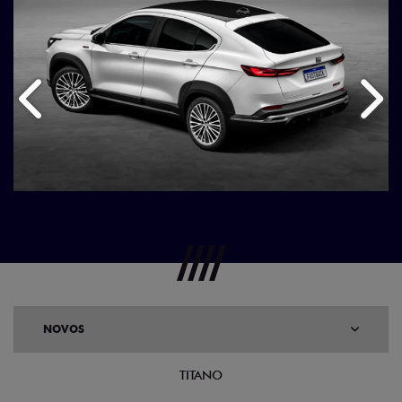
Anterior
Próx
NOVOS
TITANO