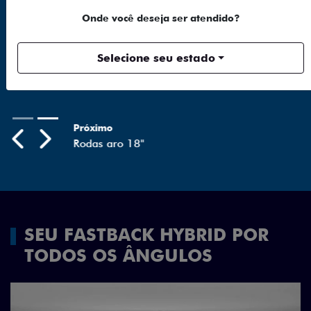
FAROL FULL LED
Onde você deseja ser atendido?
Tecnologia dos faróis totalmente em LED garante
melhor luminosidade, maior durabilidade e mais
Selecione seu estado
economia para você.
Próximo
Previous
Next
Rodas aro 18"
SEU FASTBACK HYBRID POR
TODOS OS ÂNGULOS