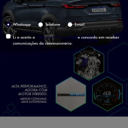
Preferência de contato:
Whatsapp
Telefone
Email
Li e aceito a
Política de Privacidade
e concordo em receber
comunicações da concessionária.
ENTRAR EM CONTATO
VISUALIZE O
VEÍCULO EM
360°