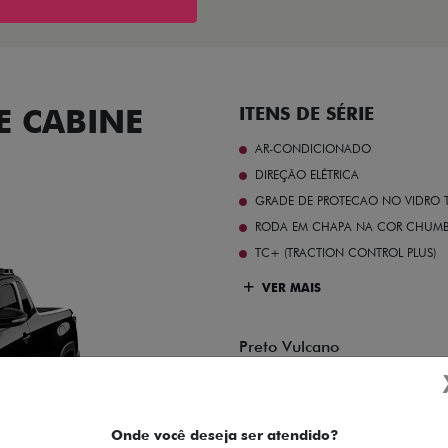
 CABINE
ITENS DE SÉRIE
AR-CONDICIONADO
DIREÇÃO ELÉTRICA
GRADE DE PROTECAO NO VIDRO T
RODA EM CHAPA NA COR CHUMBO 
TC+ (TRACTION CONTROL PLUS)
VER MAIS
Preto Vulcano
Onde você deseja ser atendido?
FICHA TÉCNICA