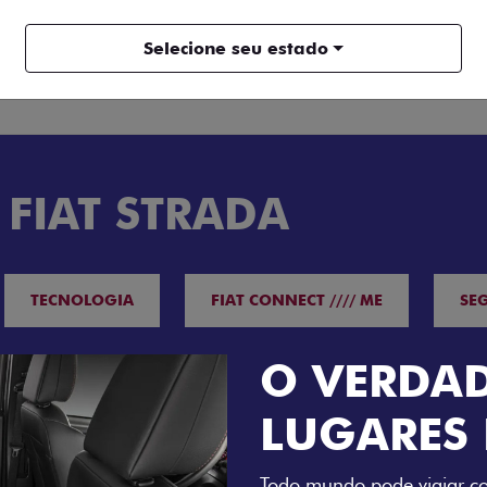
Selecione seu estado
ENTRAR EM CONTATO
 FIAT STRADA
TECNOLOGIA
FIAT CONNECT //// ME
SE
O VERDAD
LUGARES 
Todo mundo pode viajar co