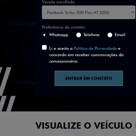
Versão escolhida
Preferência de contato:
Whatsapp
Telefone
Email
Li e aceito a
Política de Privacidade
e
concordo em receber comunicações da
concessionária.
ENTRAR EM CONTATO
VISUALIZE O VEÍCULO 