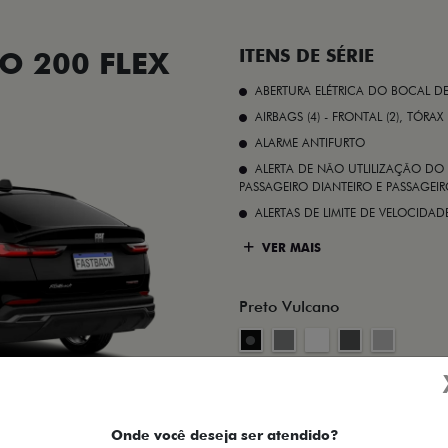
O 200 FLEX
ITENS DE SÉRIE
ABERTURA ELÉTRICA DO BOCAL D
AIRBAGS (4) - FRONTAL (2), TÓRAX
ALARME ANTIFURTO
ALERTA DE NÃO UTLILIZAÇÃO DO 
PASSAGEIRO DIANTEIRO E PASSAGEIRO
ALERTAS DE LIMITE DE VELOCID
VER MAIS
Preto Vulcano
FICHA TÉCNICA
Onde você deseja ser atendido?