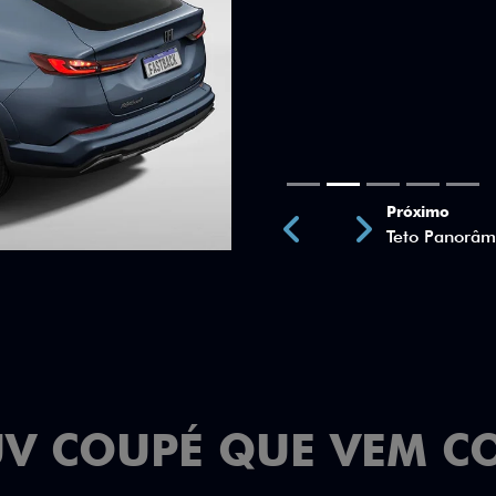
Próximo
Previous
Next
Teto Panorâm
UV COUPÉ QUE VEM C