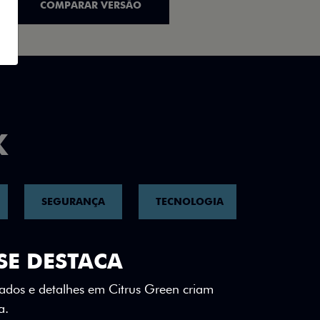
COMPARAR VERSÃO
K
SEGURANÇA
TECNOLOGIA
CONNECT
SE DESTACA
lizados e detalhes em Citrus Green criam
a.