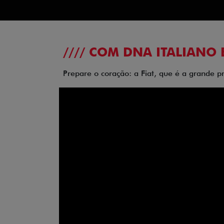
//// COM DNA ITALIANO 
Prepare o coração: a Fiat, que é a grande p