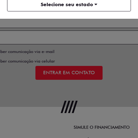
Selecione seu estado
eber comunicação via e-mail
eber comunicação via celular
ENTRAR EM CONTATO
SIMULE O FINANCIAMENTO