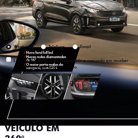
Versão escolhida
Preferência de contato:
Whatsapp
Telefone
Email
Li e aceito a
Política de Privacidade
e concordo em receber
comunicações da concessionária.
ENTRAR EM CONTATO
VISUALIZE O
VEÍCULO EM