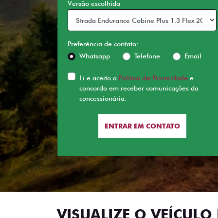
Versão escolhida
Preferência de contato:
Whatsapp
Telefone
Email
Li e aceito a
Política de Privacidade
e
concordo em receber comunicações da
concessionária.
ENTRAR EM CONTATO
VISUALIZE O VEÍCULO 