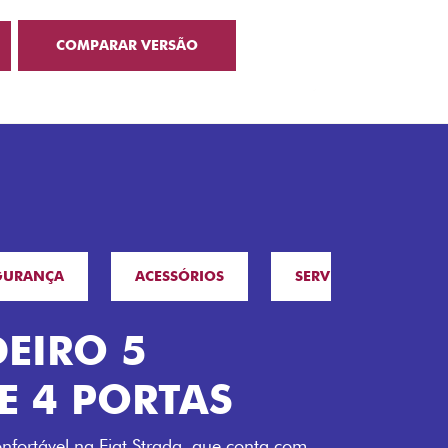
COMPARAR VERSÃO
GURANÇA
ACESSÓRIOS
SERVIÇOS
F
EIRO 5
E 4 PORTAS
nfortável na Fiat Strada, que conta com