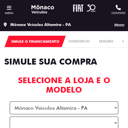
MENU
CONTATO
Mônaco Veículos Altamira - PA
Alterar
SIMULE O FINANCIAMENTO
CONSÓRCIO
SEGURO
PL
SIMULE SUA COMPRA
SELECIONE A LOJA E O
MODELO