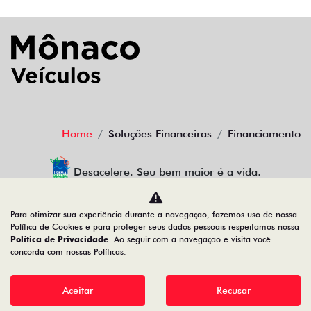
Home
Soluções Financeiras
Financiamento
Desacelere. Seu bem maior é a vida.
Para otimizar sua experiência durante a navegação, fazemos uso de nossa
Política de Cookies e para proteger seus dados pessoais respeitamos nossa
MONACO VEICULOS ALTAMIRA LTDA
Política de Privacidade
. Ao seguir com a navegação e visita você
concorda com nossas Políticas.
31.783.432/0001-40
Aceitar
Recusar
Desenvolvido pela DEALERSPACE ® Direitos Reservados.