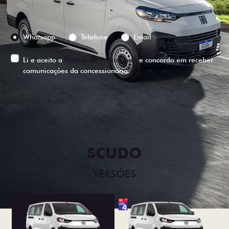
Preferência de contato:
Whatsapp
Telefone
Email
Li e aceito a
Política de Privacidade
e concordo em receber
comunicações da concessionária.
ENTRAR EM CONTATO
SCUDO
VERSÕES