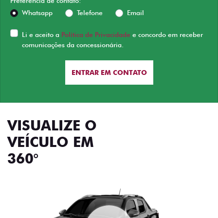
Preferência de contato:
Whatsapp
Telefone
Email
Li e aceito a
Política de Privacidade
e concordo em receber
comunicações da concessionária.
ENTRAR EM CONTATO
VISUALIZE O
VEÍCULO EM
360°