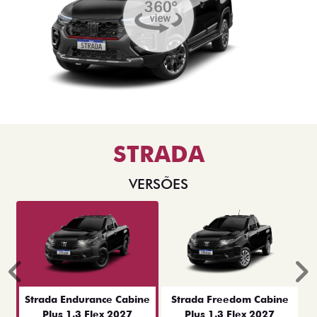
STRADA
VERSÕES
Anterior
P
Strada Endurance Cabine
Strada Freedom Cabine
Plus 1.3 Flex 2027
Plus 1.3 Flex 2027