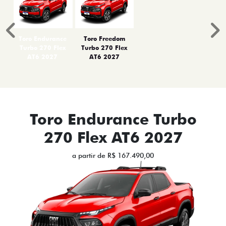
Anterior
P
Toro Endurance
Toro Freedom
Turbo 270 Flex
Turbo 270 Flex
AT6 2027
AT6 2027
Toro Endurance Turbo
270 Flex AT6 2027
a partir de R$ 167.490,00