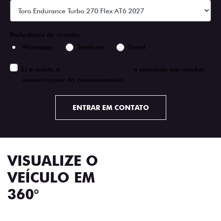
Preferência de contato:
Whatsapp
Telefone
Email
Li e aceito a
Política de Privacidade
e concordo em receber
comunicações da concessionária.
ENTRAR EM CONTATO
VISUALIZE O
VEÍCULO EM
360°