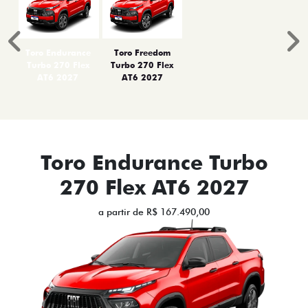
Anterior
P
Toro Endurance
Toro Freedom
Turbo 270 Flex
Turbo 270 Flex
AT6 2027
AT6 2027
Toro Endurance Turbo
270 Flex AT6 2027
a partir de R$ 167.490,00