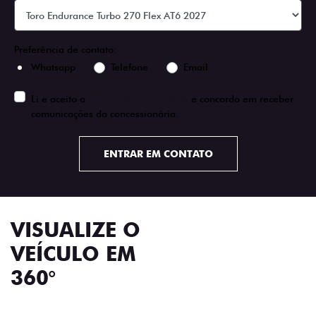
Preferência de contato:
Whatsapp
Telefone
Email
Li e aceito a
Política de Privacidade
e concordo em receber
comunicações da concessionária.
ENTRAR EM CONTATO
VISUALIZE O
VEÍCULO EM
360°