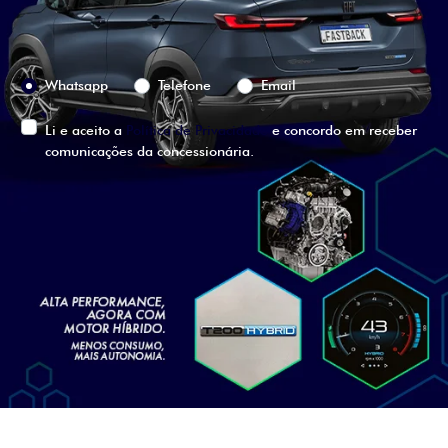
Preferência de contato:
Whatsapp
Telefone
Email
Li e aceito a
Política de Privacidade
e concordo em receber
comunicações da concessionária.
ENTRAR EM CONTATO
VISUALIZE O
VEÍCULO EM
360°