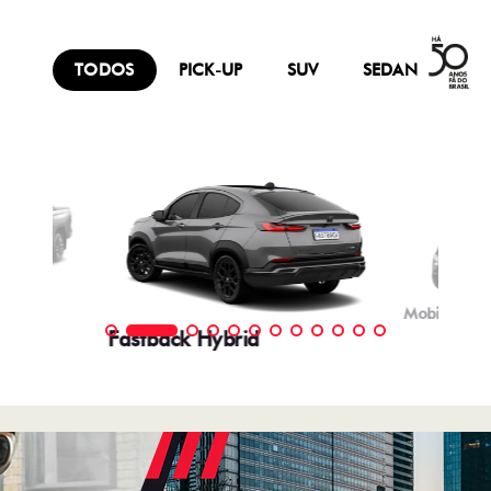
TODOS
PICK-UP
SUV
SEDAN
FU
Mobi
Fastback Hybrid