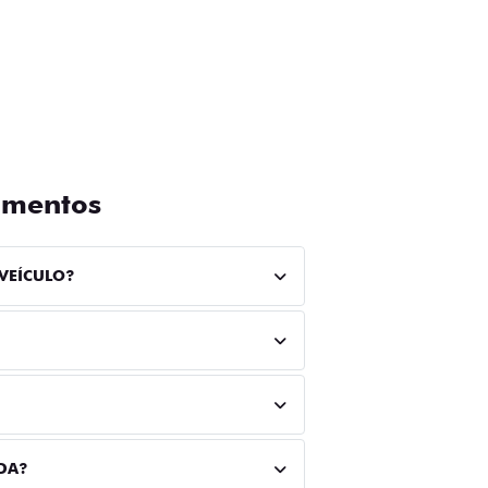
amentos
VEÍCULO?
DA?