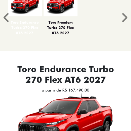
Anterior
P
Toro Endurance
Toro Freedom
Turbo 270 Flex
Turbo 270 Flex
AT6 2027
AT6 2027
Toro Endurance Turbo
270 Flex AT6 2027
a partir de R$ 167.490,00