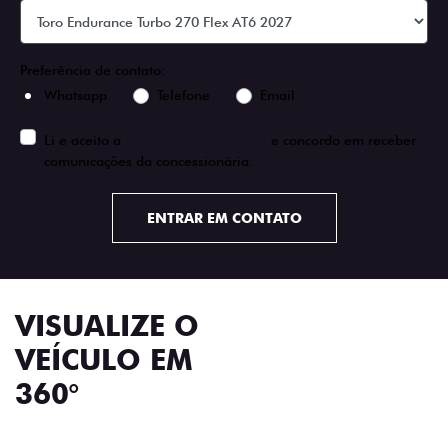
Preferência de contato:
Whatsapp
Telefone
Email
Li e aceito a
Política de Privacidade
e concordo em receber
comunicações da concessionária.
ENTRAR EM CONTATO
VISUALIZE O
VEÍCULO EM
360°