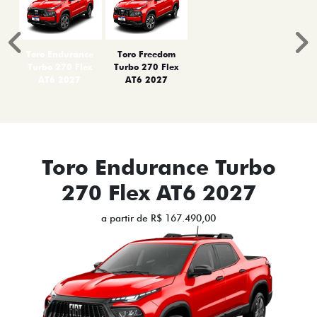
Anterior
P
Toro Endurance
Toro Freedom
Turbo 270 Flex
Turbo 270 Flex
AT6 2027
AT6 2027
Toro Endurance Turbo
270 Flex AT6 2027
a partir de R$ 167.490,00