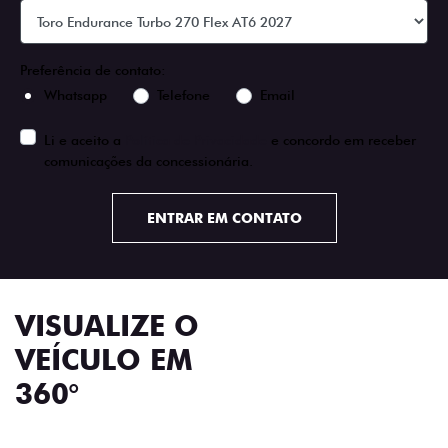
Preferência de contato:
Whatsapp
Telefone
Email
Li e aceito a
Política de Privacidade
e concordo em receber
comunicações da concessionária.
ENTRAR EM CONTATO
VISUALIZE O
VEÍCULO EM
360°