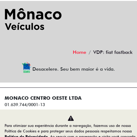
Home
VDP: fiat fastback
Desacelere. Seu bem maior é a vida.
MONACO CENTRO OESTE LTDA
01.639.744/0001-13
Desenvolvido pela DEALERSPACE ® Direitos Reservados.
Para otimizar sua experiência durante a navegação, fazemos uso de nossa
Política de Cookies e para proteger seus dados pessoais respeitamos nossa
Política de Privacidade
. Ao seguir com a navegação e visita você concorda