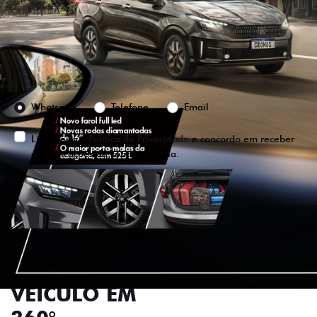
Versão escolhida
Preferência de contato:
Whatsapp
Telefone
Email
Li e aceito a
Política de Privacidade
e concordo em receber
comunicações da concessionária.
ENTRAR EM CONTATO
VISUALIZE O
VEÍCULO EM