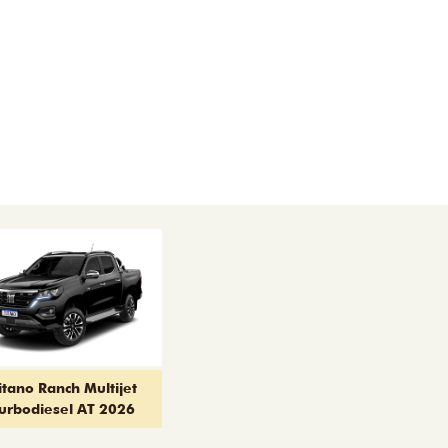
itano Ranch Multijet
urbodiesel AT 2026