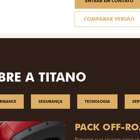
ENTRAR EM CONTATO
COMPARAR VERSÃO
BRE A TITANO
ORMANCE
SEGURANÇA
TECNOLOGIA
SER
PACK OFF-R
Prepare sua picape para q