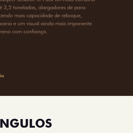
é 3,5 toneladas, alargadores de para-
ecendo mais capacidade de reboque,
oceria e um visual ainda mais imponente
rreno com confiança.
ia
ÂNGULOS