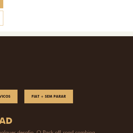
VICOS
FIAT + SEM PARAR
OAD
ualquer desafio. O Pack off-road combina