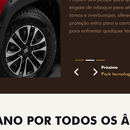
engate de reboque para at
lamas e overbumper, ofer
proteção extra para a carr
para enfrentar qualquer te
Próximo
Previous
Next
Pack tecnolog
TANO POR TODOS OS 