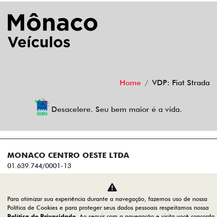
Home
VDP: Fiat Strada
Desacelere. Seu bem maior é a vida.
MONACO CENTRO OESTE LTDA
01.639.744/0001-13
Desenvolvido pela DEALERSPACE ® Direitos Reservados.
Para otimizar sua experiência durante a navegação, fazemos uso de nossa
Política de Cookies e para proteger seus dados pessoais respeitamos nossa
Política de Privacidade
. Ao seguir com a navegação e visita você concorda