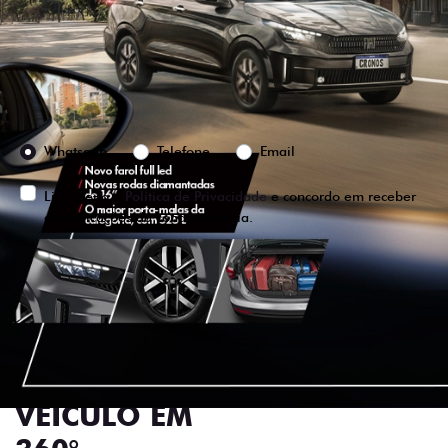
Versão escolhida
Preferência de contato:
Whatsapp
Telefone
Email
Li e aceito a
Política de Privacidade
e concordo em receber
comunicações da concessionária.
ENTRAR EM CONTATO
VISUALIZE O
VEÍCULO EM