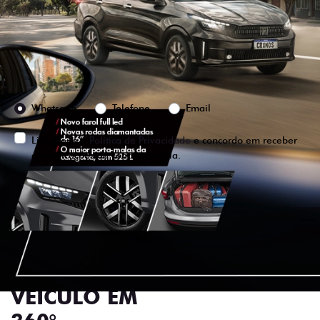
Versão escolhida
Preferência de contato:
Whatsapp
Telefone
Email
Li e aceito a
Política de Privacidade
e concordo em receber
comunicações da concessionária.
ENTRAR EM CONTATO
VISUALIZE O
VEÍCULO EM